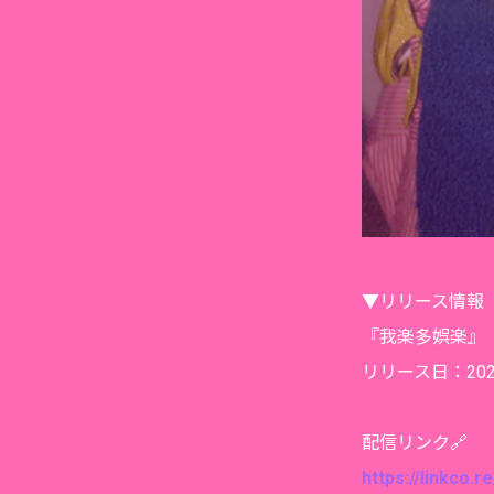
▼リリース情報
『我楽多娯楽』
リリース日：202
配信リンク🔗
https://linkco.