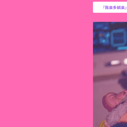
『我楽多娯楽