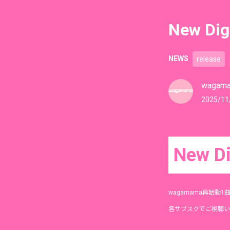
New D
NEWS
release
wagam
2025/11
New D
wagamama再始動
各サブスクでご視聴い