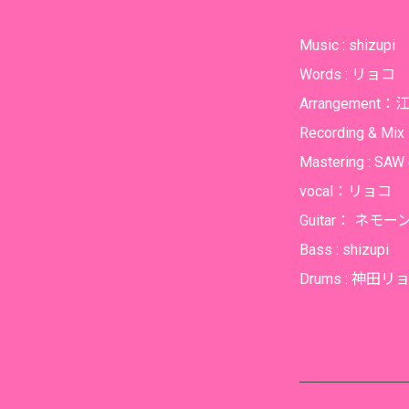
Music : shizupi
Words : リョコ
Arrangement：
Recording & M
Mastering : SAW 
vocal：リョコ
Guitar： ネモー
Bass : shizupi
Drums : 神田リョ