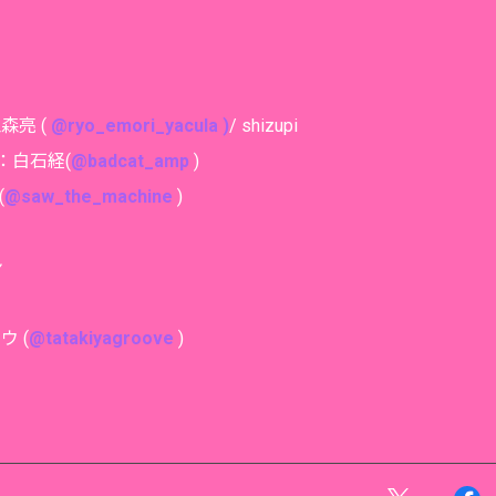
江森亮 (
@ryo_emori_yacula )
/ shizupi
ix：白石経(
@badcat_amp
)
(
@saw_the_machine
)
ン
ウ (
@tatakiyagroove
)