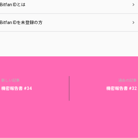
Bitfan IDとは
Bitfan IDを未登録の方
新しい記事
過去の記事
機密報告書 #34
機密報告書 #32