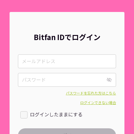
Bitfan IDでログイン
パスワードを忘れた方はこちら
ログインできない場合
ログインしたままにする